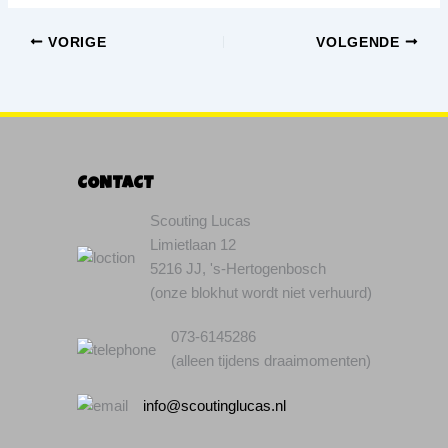
VORIGE
VOLGENDE
CONTACT
Scouting Lucas
Limietlaan 12
5216 JJ, 's-Hertogenbosch
(onze blokhut wordt niet verhuurd)
073-6145286
(alleen tijdens draaimomenten)
info@scoutinglucas.nl