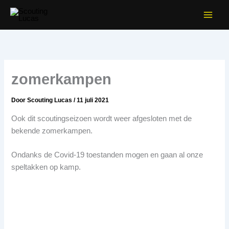
Facebook
Instagram
Ga
naar
de
inhoud
zomerkampen
Door
Scouting Lucas
/
11 juli 2021
Ook dit scoutingseizoen wordt weer afgesloten met de
bekende zomerkampen.
Ondanks de Covid-19 toestanden mogen en gaan al onze
speltakken op kamp.