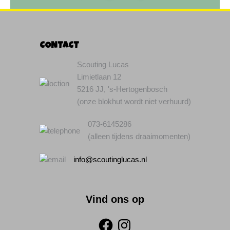
CONTACT
Scouting Lucas
Limietlaan 12
5216 JJ, 's-Hertogenbosch
(onze blokhut wordt niet verhuurd)
073-6145286
(alleen tijdens draaimomenten)
info@scoutinglucas.nl
Vind ons op