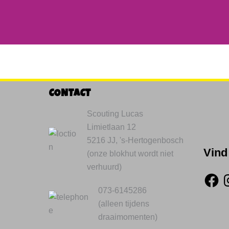
CONTACT
Scouting Lucas
Limietlaan 12
5216 JJ, 's-Hertogenbosch
Vind
(onze blokhut wordt niet
verhuurd)
073-6145286
(alleen tijdens
draaimomenten)