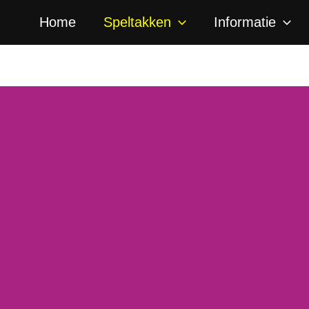
Faceb
I
Home
Speltakken
Informatie