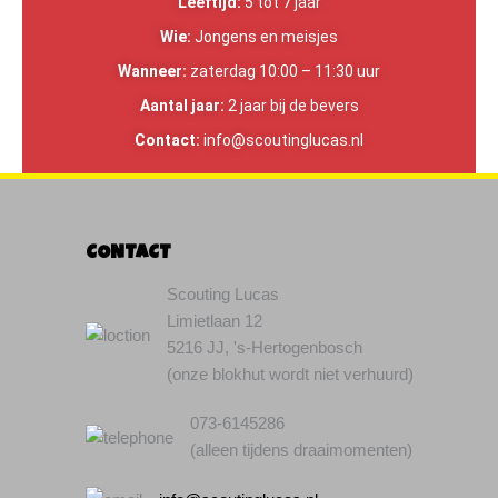
Leeftijd:
5 tot 7 jaar
Wie:
Jongens en meisjes
Wanneer:
zaterdag 10:00 – 11:30 uur
Aantal jaar:
2 jaar bij de bevers
Contact:
info@scoutinglucas.nl
CONTACT
Scouting Lucas
Limietlaan 12
5216 JJ, 's-Hertogenbosch
(onze blokhut wordt niet verhuurd)
073-6145286
(alleen tijdens draaimomenten)