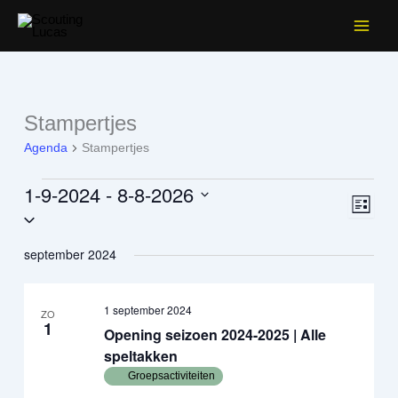
Facebook
Instagram
Ga
naar
de
inhoud
Stampertjes
Agenda
Agenda
Stampertjes
1-9-2024
 - 
8-8-2026
Weerga
activit
Lijst
Selecteer
navigati
weerg
een
naviga
datum.
september 2024
1 september 2024
ZO
1
Opening seizoen 2024-2025 | Alle
speltakken
Groepsactiviteiten