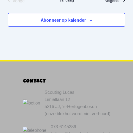
Vorige
Agenda
Volgende
Agenda
Abonneer op kalender
CONTACT
Scouting Lucas
Limietlaan 12
5216 JJ, 's-Hertogenbosch
(onze blokhut wordt niet verhuurd)
073-6145286