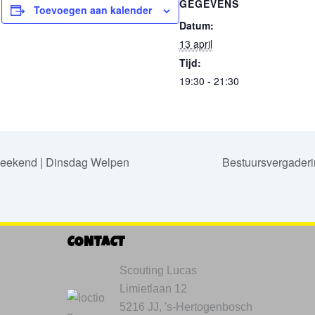
GEGEVENS
Toevoegen aan kalender
Datum:
13 april
Tijd:
19:30 - 21:30
ekend | Dinsdag Welpen
Bestuursvergader
CONTACT
Scouting Lucas
Limietlaan 12
5216 JJ, 's-Hertogenbosch