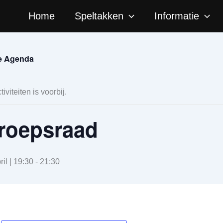
Faceb
I
Home
Speltakken
Informatie
le Agenda
tiviteiten is voorbij.
roepsraad
ril | 19:30
-
21:30