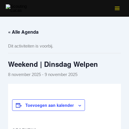
Facebook
Instagram
Ga
naar
de
inhoud
« Alle Agenda
Dit activiteiten is voorbij.
Weekend | Dinsdag Welpen
8 november 2025
-
9 november 2025
Toevoegen aan kalender