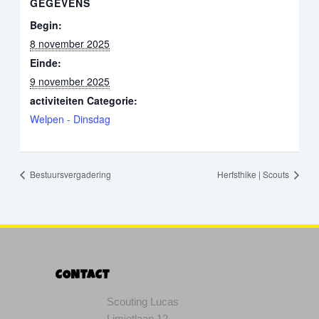
GEGEVENS
Begin:
8 november 2025
Einde:
9 november 2025
activiteiten Categorie:
Welpen - Dinsdag
Bestuursvergadering
Herfsthike | Scouts
CONTACT
Scouting Lucas
Limietlaan 12